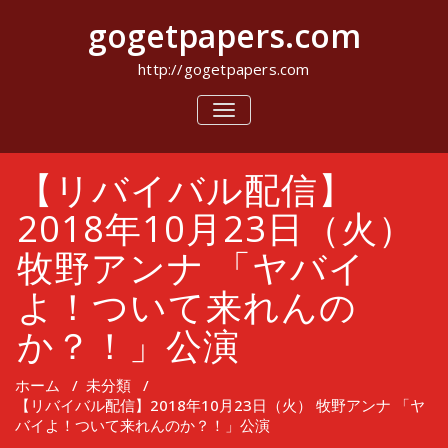
コ
gogetpapers.com
ン
テ
ン
http://gogetpapers.com
ツ
へ
ナ
ビ
ス
ゲ
キ
ー
ッ
【リバイバル配信】
シ
プ
ョ
ン
2018年10月23日（火）
を
切
牧野アンナ 「ヤバイ
り
替
よ！ついて来れんの
え
か？！」公演
ホーム
/
未分類
/
【リバイバル配信】2018年10月23日（火） 牧野アンナ 「ヤ
バイよ！ついて来れんのか？！」公演