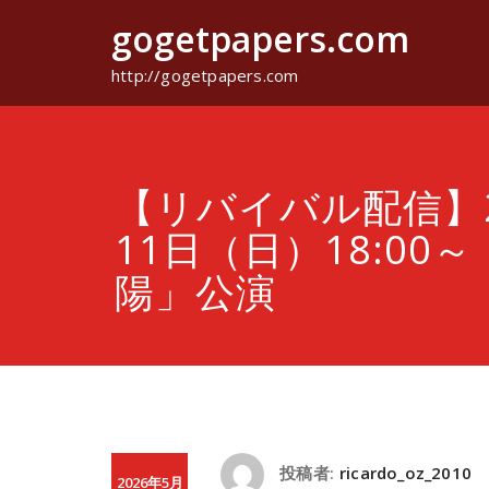
コ
gogetpapers.com
ン
テ
ン
http://gogetpapers.com
ツ
へ
ス
キ
ッ
【リバイバル配信】2
プ
11日（日）18:00
陽」公演
投稿者:
ricardo_oz_2010
2026年5月