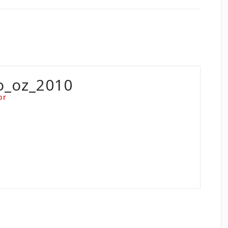
o_oz_2010
or