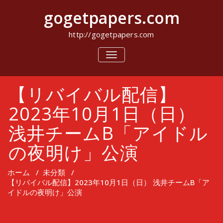
コ
gogetpapers.com
ン
テ
ン
http://gogetpapers.com
ツ
へ
ナ
ビ
ス
ゲ
キ
ー
ッ
【リバイバル配信】
シ
プ
ョ
ン
2023年10月1日（日）
を
切
浅井チームB「アイドル
り
替
の夜明け」公演
え
ホーム
/
未分類
/
【リバイバル配信】2023年10月1日（日） 浅井チームB「ア
イドルの夜明け」公演