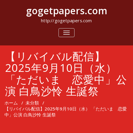
コ
gogetpapers.com
ン
テ
ン
http://gogetpapers.com
ツ
へ
ナ
ビ
ス
ゲ
キ
ー
ッ
【リバイバル配信】
シ
プ
ョ
ン
2025年9月10日（水）
を
切
「ただいま 恋愛中」公
り
替
演 白鳥沙怜 生誕祭
え
ホーム
/
未分類
/
【リバイバル配信】2025年9月10日（水） 「ただいま 恋愛
中」公演 白鳥沙怜 生誕祭