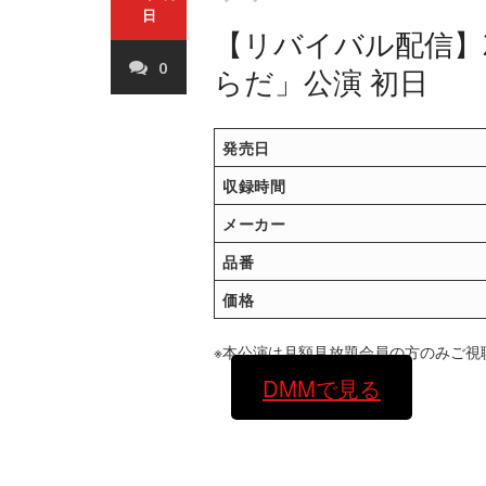
日
【リバイバル配信】2
0
らだ」公演 初日
発売日
収録時間
メーカー
品番
価格
※本公演は月額見放題会員の方のみご視
DMMで見る