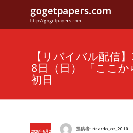
コ
gogetpapers.com
ン
テ
ン
http://gogetpapers.com
ツ
へ
ス
キ
ッ
【リバイバル配信】2
プ
8日（日） 「ここ
初日
投稿者:
ricardo_oz_2010
2026年6月2