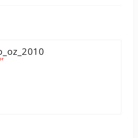
o_oz_2010
or