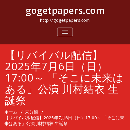
コ
gogetpapers.com
ン
テ
ン
http://gogetpapers.com
ツ
へ
ナ
ビ
ス
ゲ
キ
ー
ッ
【リバイバル配信】
シ
プ
ョ
ン
2025年7月6日（日）
を
切
17:00～ 「そこに未来は
り
替
ある」公演 川村結衣 生
え
誕祭
ホーム
/
未分類
/
【リバイバル配信】2025年7月6日（日）17:00～ 「そこに未
来はある」公演 川村結衣 生誕祭