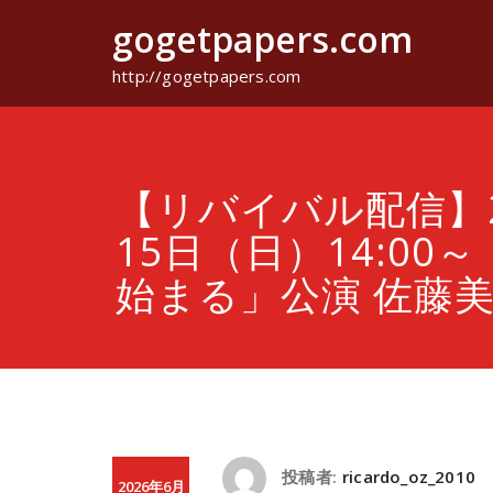
コ
gogetpapers.com
ン
テ
ン
http://gogetpapers.com
ツ
へ
ス
キ
ッ
【リバイバル配信】2
プ
15日（日）14:00
始まる」公演 佐藤美
投稿者:
ricardo_oz_2010
2026年6月