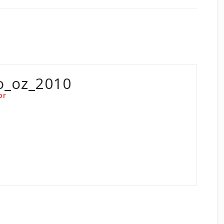
o_oz_2010
or