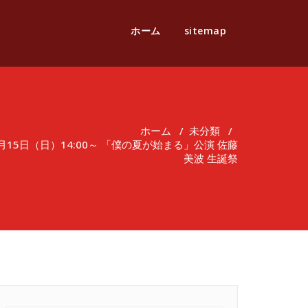
ホーム
sitemap
ホーム
/
未分類
/
月15日（日）14:00～ 「僕の夏が始まる」公演 佐藤
美波 生誕祭