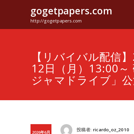
コ
gogetpapers.com
ン
テ
ン
http://gogetpapers.com
ツ
へ
ス
キ
ッ
【リバイバル配信】2
プ
12日（月）13:00
ジャマドライブ」公
投稿者:
ricardo_oz_2010
2026年6月