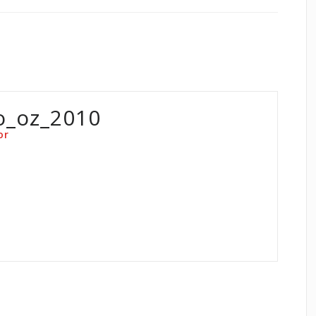
o_oz_2010
or