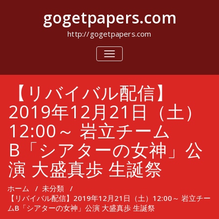
コ
gogetpapers.com
ン
テ
ン
http://gogetpapers.com
ツ
へ
ナ
ビ
ス
ゲ
キ
ー
ッ
【リバイバル配信】
シ
プ
ョ
ン
2019年12月21日（土）
を
切
12:00～ 岩立チーム
り
替
B「シアターの女神」公
え
演 大盛真歩 生誕祭
ホーム
/
未分類
/
【リバイバル配信】2019年12月21日（土）12:00～ 岩立チー
ムB「シアターの女神」公演 大盛真歩 生誕祭