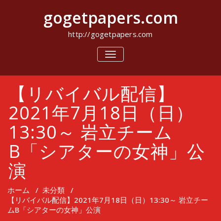
コ
gogetpapers.com
ン
テ
ン
http://gogetpapers.com
ツ
へ
ナ
ビ
ス
ゲ
キ
ー
ッ
【リバイバル配信】
シ
プ
ョ
ン
2021年7月18日（日）
を
切
13:30～ 岩立チーム
り
替
B「シアターの女神」公
え
演
ホーム
/
未分類
/
【リバイバル配信】2021年7月18日（日）13:30～ 岩立チー
ムB「シアターの女神」公演