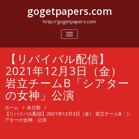
コ
gogetpapers.com
ン
テ
ン
http://gogetpapers.com
ツ
へ
ナ
ビ
ス
ゲ
キ
ー
ッ
【リバイバル配信】
シ
プ
ョ
ン
2021年12月3日（金）
を
切
岩立チームB「シアター
り
替
の女神」公演
え
ホーム
/
未分類
/
【リバイバル配信】2021年12月3日（金） 岩立チームB「シ
アターの女神」公演