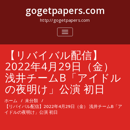
コ
gogetpapers.com
ン
テ
ン
http://gogetpapers.com
ツ
へ
ナ
ビ
ス
ゲ
キ
ー
ッ
【リバイバル配信】
シ
プ
ョ
ン
2022年4月29日（金）
を
切
浅井チームB「アイドル
り
替
の夜明け」公演 初日
え
ホーム
/
未分類
/
【リバイバル配信】2022年4月29日（金） 浅井チームB「ア
イドルの夜明け」公演 初日