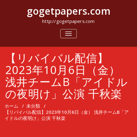
コ
gogetpapers.com
ン
テ
ン
http://gogetpapers.com
ツ
へ
ナ
ビ
ス
ゲ
キ
ー
ッ
【リバイバル配信】
シ
プ
ョ
ン
2023年10月6日（金）
を
切
浅井チームB「アイドル
り
替
の夜明け」公演 千秋楽
え
ホーム
/
未分類
/
【リバイバル配信】2023年10月6日（金） 浅井チームB「ア
イドルの夜明け」公演 千秋楽