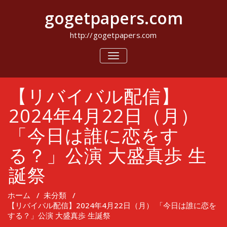
コ
gogetpapers.com
ン
テ
ン
http://gogetpapers.com
ツ
へ
ナ
ビ
ス
ゲ
キ
ー
ッ
【リバイバル配信】
シ
プ
ョ
ン
2024年4月22日（月）
を
切
「今日は誰に恋をす
り
替
る？」公演 大盛真歩 生
え
誕祭
ホーム
/
未分類
/
【リバイバル配信】2024年4月22日（月） 「今日は誰に恋を
する？」公演 大盛真歩 生誕祭