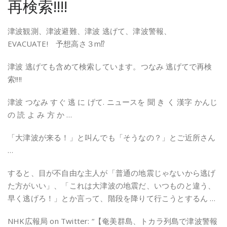
再検索!!!!
津波観測、津波避難、津波 逃げて、津波警報、
EVACUATE! 予想高さ３m⁉
津波 逃げても含めて検索しています。つなみ 逃げてで再検
索!!!!
津波 つなみ すぐ 逃 に げて. ニュースを 聞 き く 漢字 かんじ
の 読 よ み 方 か …
「大津波が来る！」と叫んでも「そうなの？」とご近所さん
…
すると、目が不自由な主人が「普通の地震じゃないから逃げ
た方がいい」、「これは大津波の地震だ、いつものと違う、
早く逃げろ！」とか言って、階段を降りて行こうとするん …
NHK広報局 on Twitter: “【奄美群島、トカラ列島で津波警報