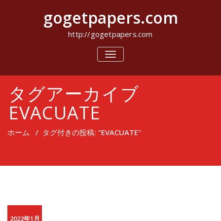
コ
gogetpapers.com
ン
テ
ン
http://gogetpapers.com
ツ
へ
ナ
ビ
ス
ゲ
キ
ー
ッ
タグアーカイブ
シ
プ
ョ
ン
EVACUATE
を
切
り
ホーム
/
タグ付きの投稿: "EVACUATE"
替
え
2022年1月