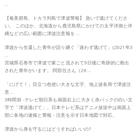
…
【奄美群島、トカラ列島で津波警報】 急いで逃げてくださ
い。 このほか、北海道から鹿児島県にかけての太平洋側と沖
縄などの広い範囲に津波注意報を …
津波から生還した青年が語り継ぐ「迷わず逃げて」(2021年3
…
宮城県石巻市で津波で家ごと流されて9日後に奇跡的に救出
された青年がいます。 阿部任さん（26 …
「にげて！」目立つ色使い大きな文字、地上波各局で津波注
意 …
3時間前 -テレビ朝日系も画面右上に大きく赤バックの白い文
字で「津波逃げて」。日本テレビ系はアニメ放送中は画面上
部に各地の速報と警報・注意を示す日本地図で対応。
津波から身を守るにはどうすればいいの?