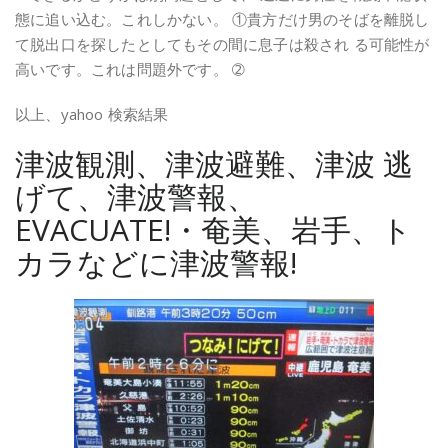
態に追い込む。これしかない。 ①貴方だけ男のそばを離脱し
て脱出口を探したとしてもその間に息子は殺され る可能性が
高いです。これは問題外です。 ➁
以上、yahoo 検索結果
津波観測、津波避難、津波 逃
げて、津波警報、
EVACUATE!・奄美、岩手、ト
カラなどに津波警報!