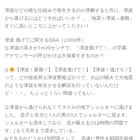
津波がどの様な仕組みで発生するのか理解すると共に、津波
から逃げるにはどうすればいいか？ … 「地震＝津波→避難」
すぐに高いところに上がってください！
津波 逃げてに関するQ&A（2,000件）
Q.津波の高さが1m20センチで、「津波逃げて！」の字幕、
アナウンサーの呼びかけは大袈裟すぎるのか？
Q.
【津波！避難！】【津波逃げて！】【津波！逃げろ！】
って、どの放送局も津波警報ばかりで、火山の噴火で大地震
のような津波を発生させる解説を行っていないんだけ
ど・・・。 ちょっとくらい間違ってもい…
Q.津波から逃げられなくてホテルの地下シェルターに逃げま
した。 息子と自分と1人の男の3人でシェルターに居ます。
シェルターも浸水しており、息が吸えるのは時間の問題で
す。(もう天井まで浸水している…
A.できるかどうかは別問題として、 迅速に男性を戦闘不能状