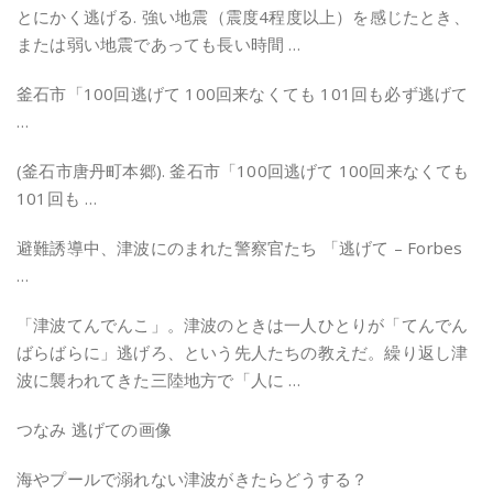
とにかく逃げる. 強い地震（震度4程度以上）を感じたとき、
または弱い地震であっても長い時間 …
釜石市「100回逃げて 100回来なくても 101回も必ず逃げて
…
(釜石市唐丹町本郷). 釜石市「100回逃げて 100回来なくても
101回も …
避難誘導中、津波にのまれた警察官たち 「逃げて – Forbes
…
「津波てんでんこ」。津波のときは一人ひとりが「てんでん
ばらばらに」逃げろ、という先人たちの教えだ。繰り返し津
波に襲われてきた三陸地方で「人に …
つなみ 逃げての画像
海やプールで溺れない津波がきたらどうする？